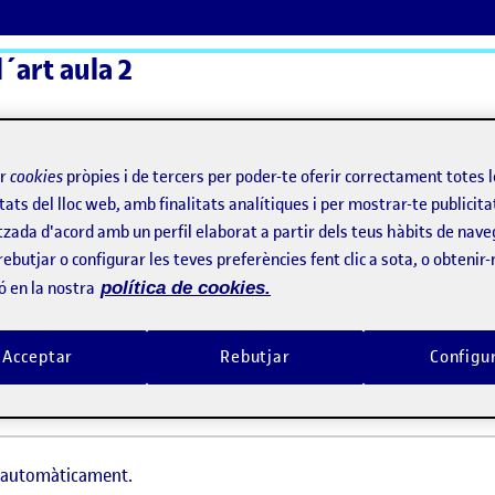
´art aula 2
ActiFolios
Aj
ir
cookies
pròpies i de tercers per poder-te oferir correctament totes 
tats del lloc web, amb finalitats analítiques i per mostrar-te publicita
tzada d'acord amb un perfil elaborat a partir dels teus hàbits de nave
rebutjar o configurar les teves preferències fent clic a sota, o obtenir
ó en la nostra
política de cookies.
Acceptar
Rebutjar
Configu
t automàticament.