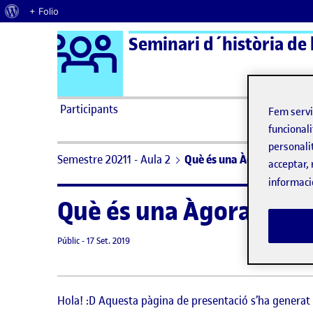
Quant al WordPress
+ Folio
Logo Ágora
Seminari d´història de l
Saltar al contingut
Participants
Fem serv
funcionali
personali
Semestre 20211 - Aula 2
Què és una Àgora?
acceptar, 
informaci
Què és una Àgora?
Visibilitat:
Data de publicació
8 setembre, 2021 3:32 pm
Públic
-
17 Set. 2019
Hola! :D Aquesta pàgina de presentació s’ha genera