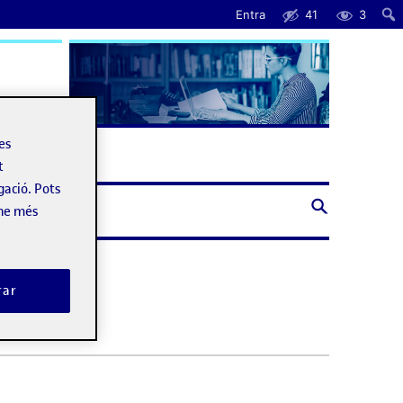
Entra
41
3
uda
les
t
gació. Pots
-ne més
rar