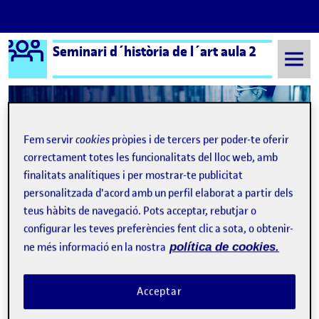
Logo Ágora
Seminari d´història de l´art aula 2
Saltar al contingut
Semestre 20211 - Aula 2
Fem servir
cookies
pròpies i de tercers per poder-te oferir
correctament totes les funcionalitats del lloc web, amb
finalitats analítiques i per mostrar-te publicitat
Quan s’és artista?
Publicat per
personalitzada d'acord amb un perfil elaborat a partir dels
Publicat per
Maria Montserrat Gambús
teus hàbits de navegació. Pots acceptar, rebutjar o
Visibilitat:
Data de publicació
15 novembre, 2021 1:06 pm
el Quan s’és artista?
Públic
-
15 Nov. 2021
-
comentari
configurar les teves preferències fent clic a sota, o obtenir-
ne més informació en la nostra
política de cookies.
Acceptar