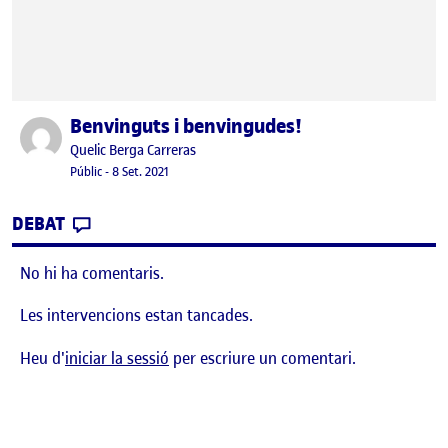
Benvinguts i benvingudes!
Publicat per
Publicat per
Quelic Berga Carreras
Visibilitat:
Data de publicació
8 setembre, 2021 11:10 pm
Públic
-
8 Set. 2021
CONTRIBUTION
0
EL BENVINGUTS I BENVINGUDES!
DEBAT
No hi ha comentaris.
Les intervencions estan tancades.
Heu d'
iniciar la sessió
per escriure un comentari.