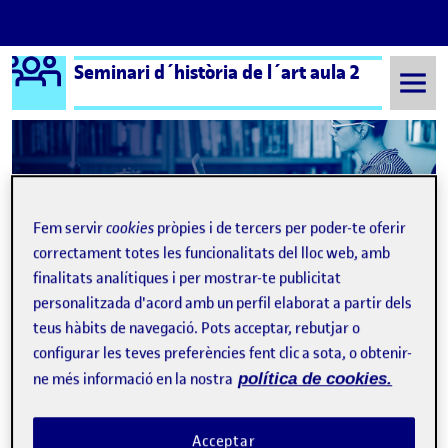
Logo Ágora
Seminari d´història de l´art aula 2
Saltar al contingut
Semestre 20211 - Aula 2
Fem servir
cookies
pròpies i de tercers per poder-te oferir
correctament totes les funcionalitats del lloc web, amb
finalitats analítiques i per mostrar-te publicitat
personalitzada d'acord amb un perfil elaborat a partir dels
teus hàbits de navegació. Pots acceptar, rebutjar o
configurar les teves preferències fent clic a sota, o obtenir-
ne més informació en la nostra
política de cookies.
Acceptar